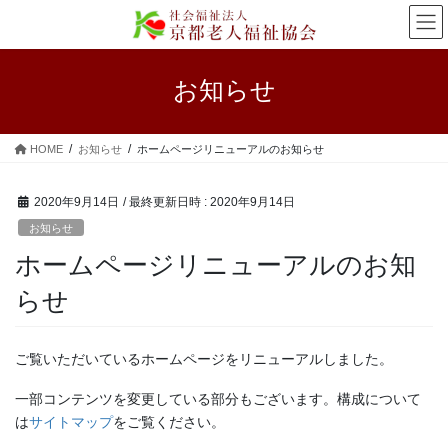
コ
ナ
ン
ビ
テ
ゲ
ン
ー
お知らせ
ツ
シ
へ
ョ
ス
ン
HOME
お知らせ
ホームページリニューアルのお知らせ
キ
に
ッ
移
プ
動
2020年9月14日
/ 最終更新日時 :
2020年9月14日
お知らせ
ホームページリニューアルのお知
らせ
ご覧いただいているホームページをリニューアルしました。
一部コンテンツを変更している部分もございます。構成について
は
サイトマップ
をご覧ください。