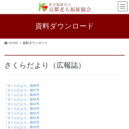
コ
ナ
ン
ビ
テ
ゲ
ン
ー
資料ダウンロード
ツ
シ
へ
ョ
ス
ン
HOME
資料ダウンロード
キ
に
ッ
移
プ
動
さくらだより（広報誌）
『さくらだより』第68号
『さくらだより』第67号
『さくらだより』第66号
『さくらだより』第65号
『さくらだより』第64号
『さくらだより』第63号
『さくらだより』第62号
『さくらだより』第61号
『さくらだより』第60号
『さくらだより』第59号