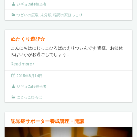
ジギョCafe担当者
つどいの広場
,
未分類
,
稲荷の家ほっこり
ぬたくり遊び☆
こんにちはにじっこひろばのえりつぃんです 皆様、お盆休
みはいかがお過ごしでしょう
…
Read more ›
2015年8月14日
ジギョCafe担当者
にじっこひろば
認知症サポーター養成講座・開講