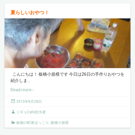
夏らしいおやつ！
こんにちは！ 板橋小規模です 今日は26日の手作りおやつを
紹介しま
…
Read more ›
2015年8月28日
ジギョCafe担当者
板橋の町家ほっこり
,
板橋小規模