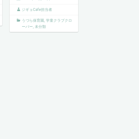
ジギョCafe担当者
うづら保育園
,
学童クラブクロ
ーバー
,
未分類