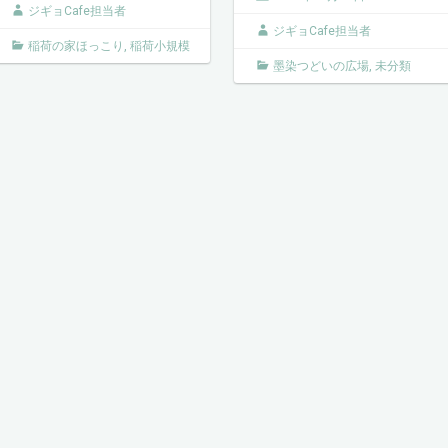
ジギョCafe担当者
ジギョCafe担当者
稲荷の家ほっこり
,
稲荷小規模
墨染つどいの広場
,
未分類