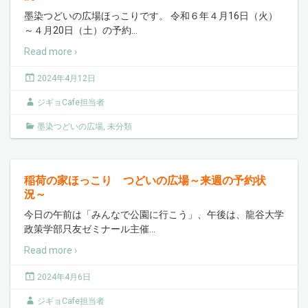
墨染つどいの広場ほっこりです。 令和６年４月16日（火）
～４月20日（土）の予約
…
Read more ›
2024年4月12日
ジギョCafe担当者
墨染つどいの広場
,
未分類
稲荷の家ほっこり つどいの広場～来週の予約状
況～
今日の午前は「みんなで公園に行こう」、午後は、龍谷大学
政策学部只友ゼミナール主催
…
Read more ›
2024年4月6日
ジギョCafe担当者