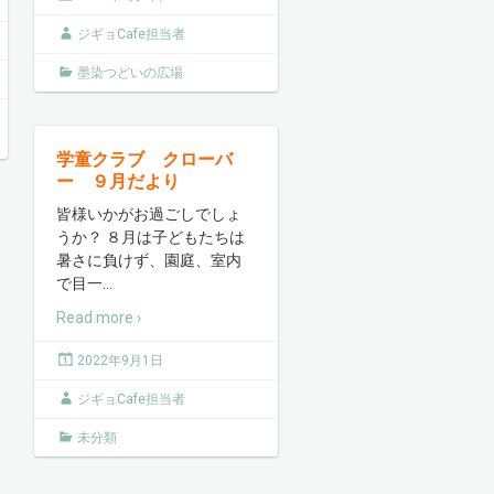
ジギョCafe担当者
墨染つどいの広場
学童クラブ クローバ
ー ９月だより
皆様いかがお過ごしでしょ
うか？ ８月は子どもたちは
暑さに負けず、園庭、室内
で目一
…
Read more ›
2022年9月1日
ジギョCafe担当者
未分類