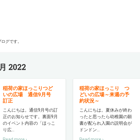
ブログです。
月 2022
稲荷の家ほっこりつど
稲荷の家ほっこり つ
いの広場 通信9月号
どいの広場～来週の予
訂正
約状況～
こんにちは。通信9月号の訂
こんにちは。夏休みが終わ
正のお知らせです。裏面9月
ったと思ったら幼稚園の願
のイベント内容の「ほっこ
書が配られ入園の説明会が
り広
…
ドンドン
…
Read more ›
Read more ›