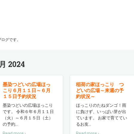
ブログです。
月 2024
墨染つどいの広場ほっ
稲荷の家ほっこり つ
こり６月１１日～６月
どいの広場～来週の予
１５日予約状況
約状況～
墨染つどいの広場ほっこり
ほっこりのたねダンゴ！雨
です。 令和６年６月１１日
に負けず、いっぱい芽が出
（火）～６月１５日（土）
ています。 お家で育ててい
の予約
…
るお友
…
Read more ›
Read more ›