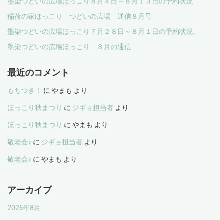
墨染つどいの広場ほっこり８月４日～８月１３日の予約状況
稲荷の家ほっこり つどいの広場 通信８月号
墨染つどいの広場ほっこり７月２８日～８月１日の予約状況。
墨染つどいの広場ほっこり ８月の通信
最近のコメント
もちつき！
に
やまも
より
ほっこり秋まつり
に
ジギョ担当者
より
ほっこり秋まつり
に
やまも
より
敬老会♪
に
ジギョ担当者
より
敬老会♪
に
やまも
より
アーカイブ
2026年8月