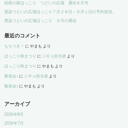
稲荷の家ほっこり つどいの広場 通信８月号
墨染つどいの広場ほっこり７月２８日～８月１日の予約状況。
墨染つどいの広場ほっこり ８月の通信
最近のコメント
もちつき！
に
やまも
より
ほっこり秋まつり
に
ジギョ担当者
より
ほっこり秋まつり
に
やまも
より
敬老会♪
に
ジギョ担当者
より
敬老会♪
に
やまも
より
アーカイブ
2026年8月
2026年7月