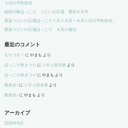
３日の予約状況
稲荷の家ほっこり つどいの広場 通信８月号
墨染つどいの広場ほっこり７月２８日～８月１日の予約状況。
墨染つどいの広場ほっこり ８月の通信
最近のコメント
もちつき！
に
やまも
より
ほっこり秋まつり
に
ジギョ担当者
より
ほっこり秋まつり
に
やまも
より
敬老会♪
に
ジギョ担当者
より
敬老会♪
に
やまも
より
アーカイブ
2026年8月