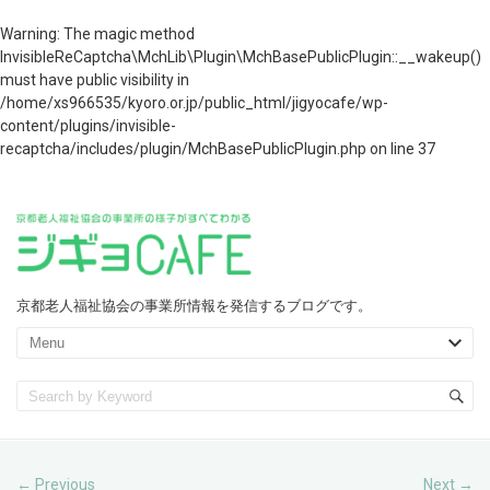
Warning
: The magic method
InvisibleReCaptcha\MchLib\Plugin\MchBasePublicPlugin::__wakeup()
must have public visibility in
/home/xs966535/kyoro.or.jp/public_html/jigyocafe/wp-
content/plugins/invisible-
recaptcha/includes/plugin/MchBasePublicPlugin.php
on line
37
京都老人福祉協会の事業所情報を発信するブログです。
Previous
Next
←
→