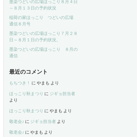
墨染つどいの広場ほっこり８月４日
～８月１３日の予約状況
稲荷の家ほっこり つどいの広場
通信８月号
墨染つどいの広場ほっこり７月２８
日～８月１日の予約状況。
墨染つどいの広場ほっこり ８月の
通信
最近のコメント
もちつき！
に
やまも
より
ほっこり秋まつり
に
ジギョ担当者
より
ほっこり秋まつり
に
やまも
より
敬老会♪
に
ジギョ担当者
より
敬老会♪
に
やまも
より