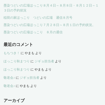
墨染つどいの広場ほっこり８月４日～８月８日・８月１２日～１
３日の予約状況
稲荷の家ほっこり つどいの広場 通信８月号
墨染つどいの広場ほっこり７月２８日～８月１日の予約状況。
墨染つどいの広場ほっこり ８月の通信
最近のコメント
もちつき！
に
やまも
より
ほっこり秋まつり
に
ジギョ担当者
より
ほっこり秋まつり
に
やまも
より
敬老会♪
に
ジギョ担当者
より
敬老会♪
に
やまも
より
アーカイブ