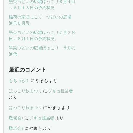
墨染つどいの広場ほっこり８月４日
～８月１３日の予約状況
稲荷の家ほっこり つどいの広場
通信８月号
墨染つどいの広場ほっこり７月２８
日～８月１日の予約状況。
墨染つどいの広場ほっこり ８月の
通信
最近のコメント
もちつき！
に
やまも
より
ほっこり秋まつり
に
ジギョ担当者
より
ほっこり秋まつり
に
やまも
より
敬老会♪
に
ジギョ担当者
より
敬老会♪
に
やまも
より