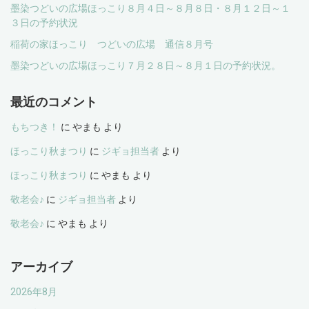
墨染つどいの広場ほっこり８月４日～８月８日・８月１２日～１
３日の予約状況
稲荷の家ほっこり つどいの広場 通信８月号
墨染つどいの広場ほっこり７月２８日～８月１日の予約状況。
最近のコメント
もちつき！
に
やまも
より
ほっこり秋まつり
に
ジギョ担当者
より
ほっこり秋まつり
に
やまも
より
敬老会♪
に
ジギョ担当者
より
敬老会♪
に
やまも
より
アーカイブ
2026年8月