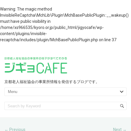
Warning
: The magic method
InvisibleReCaptcha\MchLib\Plugin\MchBasePublicPlugin::__wakeup()
must have public visibility in
/home/xs966535/kyoro.or.jp/public_html/jigyocafe/wp-
content/plugins/invisible-
recaptcha/includes/plugin/MchBasePublicPlugin.php
on line
37
京都老人福祉協会の事業所情報を発信するブログです。
Previous
Next
←
→