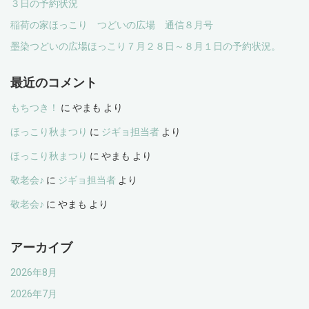
３日の予約状況
稲荷の家ほっこり つどいの広場 通信８月号
墨染つどいの広場ほっこり７月２８日～８月１日の予約状況。
最近のコメント
もちつき！
に
やまも
より
ほっこり秋まつり
に
ジギョ担当者
より
ほっこり秋まつり
に
やまも
より
敬老会♪
に
ジギョ担当者
より
敬老会♪
に
やまも
より
アーカイブ
2026年8月
2026年7月