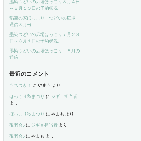
墨染つどいの広場ほっこり８月４日
～８月１３日の予約状況
稲荷の家ほっこり つどいの広場
通信８月号
墨染つどいの広場ほっこり７月２８
日～８月１日の予約状況。
墨染つどいの広場ほっこり ８月の
通信
最近のコメント
もちつき！
に
やまも
より
ほっこり秋まつり
に
ジギョ担当者
より
ほっこり秋まつり
に
やまも
より
敬老会♪
に
ジギョ担当者
より
敬老会♪
に
やまも
より