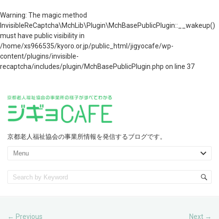
Warning
: The magic method
InvisibleReCaptcha\MchLib\Plugin\MchBasePublicPlugin::__wakeup()
must have public visibility in
/home/xs966535/kyoro.or.jp/public_html/jigyocafe/wp-
content/plugins/invisible-
recaptcha/includes/plugin/MchBasePublicPlugin.php
on line
37
京都老人福祉協会の事業所情報を発信するブログです。
Previous
Next
←
→