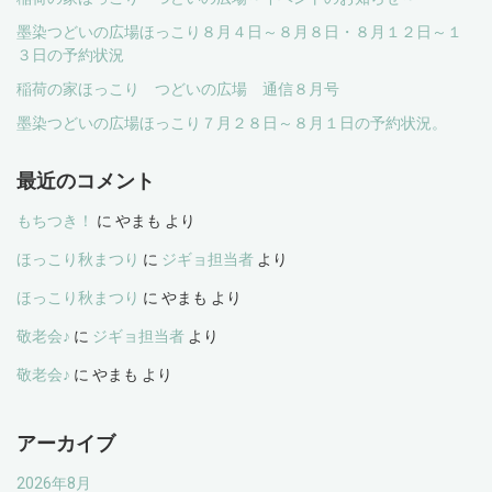
墨染つどいの広場ほっこり８月４日～８月８日・８月１２日～１
３日の予約状況
稲荷の家ほっこり つどいの広場 通信８月号
墨染つどいの広場ほっこり７月２８日～８月１日の予約状況。
最近のコメント
もちつき！
に
やまも
より
ほっこり秋まつり
に
ジギョ担当者
より
ほっこり秋まつり
に
やまも
より
敬老会♪
に
ジギョ担当者
より
敬老会♪
に
やまも
より
アーカイブ
2026年8月