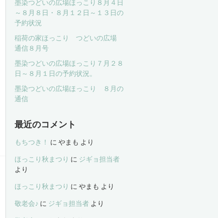
墨染つどいの広場ほっこり８月４日
～８月８日・８月１２日～１３日の
予約状況
稲荷の家ほっこり つどいの広場
通信８月号
墨染つどいの広場ほっこり７月２８
日～８月１日の予約状況。
墨染つどいの広場ほっこり ８月の
通信
最近のコメント
もちつき！
に
やまも
より
ほっこり秋まつり
に
ジギョ担当者
より
ほっこり秋まつり
に
やまも
より
敬老会♪
に
ジギョ担当者
より