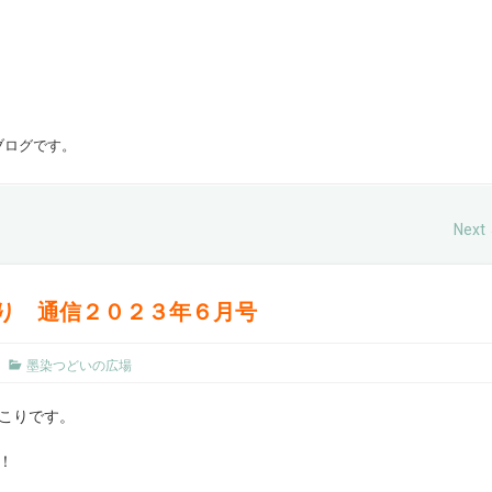
ブログです。
Next
り 通信２０２３年６月号
墨染つどいの広場
こりです。
！