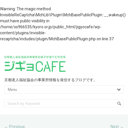
Warning
: The magic method
InvisibleReCaptcha\MchLib\Plugin\MchBasePublicPlugin::__wakeup()
must have public visibility in
/home/xs966535/kyoro.or.jp/public_html/jigyocafe/wp-
content/plugins/invisible-
recaptcha/includes/plugin/MchBasePublicPlugin.php
on line
37
京都老人福祉協会の事業所情報を発信するブログです。
Previous
Next
←
→