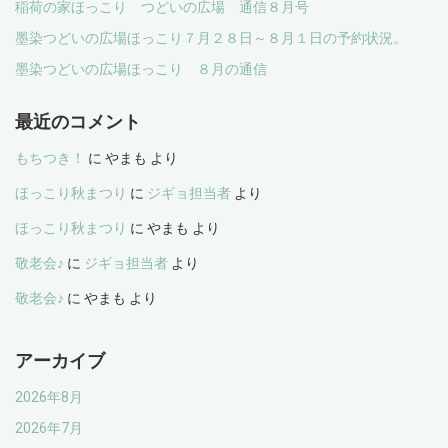
稲荷の家ほっこり つどいの広場 通信８月号
墨染つどいの広場ほっこり７月２８日～８月１日の予約状況。
墨染つどいの広場ほっこり ８月の通信
最近のコメント
もちつき！
に
やまも
より
ほっこり秋まつり
に
ジギョ担当者
より
ほっこり秋まつり
に
やまも
より
敬老会♪
に
ジギョ担当者
より
敬老会♪
に
やまも
より
アーカイブ
2026年8月
2026年7月