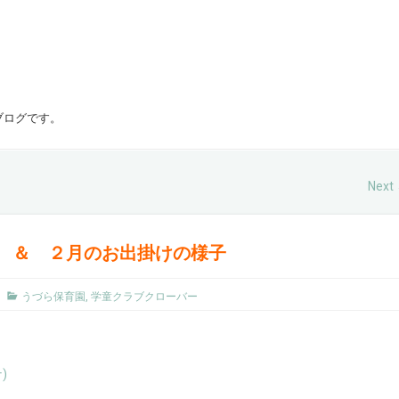
ブログです。
Next
 ＆ ２月のお出掛けの様子
うづら保育園
,
学童クラブクローバー
)