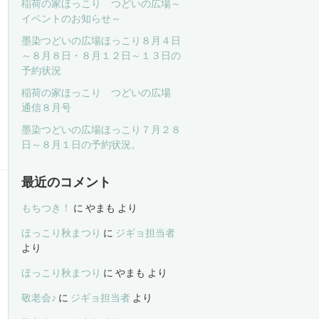
稲荷の家ほっこり つどいの広場～
イベントのお知らせ～
墨染つどいの広場ほっこり８月４日
～８月８日・８月１２日～１３日の
予約状況
稲荷の家ほっこり つどいの広場
通信８月号
墨染つどいの広場ほっこり７月２８
日～８月１日の予約状況。
最近のコメント
もちつき！
に
やまも
より
ほっこり秋まつり
に
ジギョ担当者
より
ほっこり秋まつり
に
やまも
より
敬老会♪
に
ジギョ担当者
より