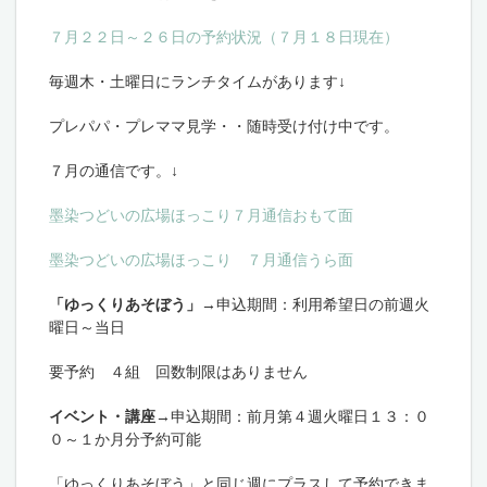
７月２２日～２６日の予約状況（７月１８日現在）
毎週木・土曜日にランチタイムがあります↓
プレパパ・プレママ見学・・随時受け付け中です。
７月の通信です。↓
墨染つどいの広場ほっこり７月通信おもて面
墨染つどいの広場ほっこり ７月通信うら面
「ゆっくりあそぼう」
→申込期間：利用希望日の前週火
曜日～当日
要予約 ４組 回数制限はありません
イベント・講座
→申込期間：前月第４週火曜日１３：０
０～１か月分予約可能
「ゆっくりあそぼう」と同じ週にプラスして予約できま